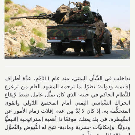
تداخلت في الشَّأن اليمني، منذ عام 2011م، عدَّة أطراف
إقليمية ودولية؛ نظرًا لما ترجمه المشهد العام مِن تزعزع
للنِّظام الحاكم في حينه، الذي كان يمثِّل عامل ضبط لإيقاع
الحراك السِّياسي اليمني أمام المجتمع الدّولي والقوى
المتحكِّمة به. إذ كان لا بُدَّ مِن عدم إفلات زمام الأمور عن
السَّيطرة، في بلد يمتلك موقعًا ذا أهمية إستراتيجية إقليميًّا
ودوليًّا، وإمكانيَّات -بشرية ومادية- تتيح له النُّهوض والتَّحوُّل