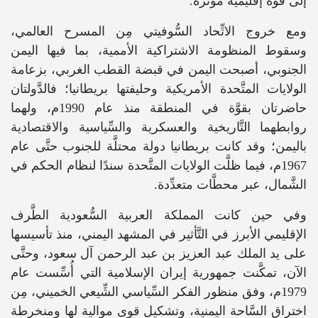
إلى قوَّة إقليمية مؤثِّرة.
ومع خروج الاتِّحاد السُّوفيتي مِن المسرح العالمي،
وسقوط المنظومة الاشتراكية الأممية، بما فيها اليمن
الجنوبي، أصبحت اليمن في قبضة القطب الغربي، بزعامة
الولايات المتَّحدة الأمريكية وحليفتها بريطانيا؛ فالدَّولتان
حاضرتان بقوَّة في المنطقة منذ عام 1990م، ولهما
روابطهما التَّاريخية والعسكرية والسِّياسية والاقتصادية
باليمن؛ وقد كانت بريطانيا دولة محتلَّة للجنوب حتَّى عام
1967م، فيما ظلَّت الولايات المتَّحدة سندًا لنظام الحكم في
الشَّمال، عبر محطَّات متعدِّدة.
وفي حين كانت المملكة العربية السُّعودية الطَّرف
الإقليمي الأبرز في التَّأثير في المشهد اليمني، منذ تأسيسها
على يد الملك عبد العزيز بن عبد الرحمن آل سعود، وحتَّى
الآن، تمكَّنت جمهورية إيران الإسلامية التي أُسِّست عام
1979م، وفق منظور الفكر السِّياسي الشِّيعي الخميني، مِن
اختراق السَّاحة اليمنية، وتشكيل قوى موالية لها ومنخرطة