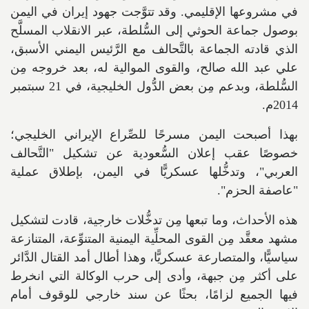
في مشروعها الإقليمي. وقد تتوَّجت جهود إيران في اليمن
بوصول جماعة الحوثي إلى السُّلطة، عبر الانقلاب المسلَّح
الذي قادته الجماعة بالتَّحالف مع الرَّئيس اليمني الأسبق،
علي عبد الله صالح، والقوى الموالية له، بعد خروجه مِن
السُّلطة، وبدعم مِن بعض الدُّول الخليجية، في 21 سبتمبر
2014م.
بهذا أصبحت اليمن مسرحًا للصِّراع الإيراني الخليجي؛
خصوصًا عقب إعلان السُّعودية عن تشكيل "التَّحالف
العربي"، وتدخُّلها عسكريًّا في اليمن، بإطلاق عملية
"عاصفة الحزم".
هذه الأحداث، وما تبعها مِن تدخُّلات خارجية، قادت لتشكيل
مشهد معقَّد مِن القوى المحلِّية اليمنية المتنوِّعة، المتنازعة
سياسيًّا، والمتصارعة عسكريًّا، وهذا أطال أمد القتال الدَّائر
على أكثر مِن جبهة، وأدى إلى حرب الوكالة التي انخرط
فيها الجميع لزامًا، بحثًا عن سند خارجي للوقوف أمام