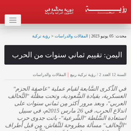
دورية محكّمة في
الشؤون التركية والدولية
محدث : 05 يونيو 2023
|
المقالات والدراسات
<
رؤية تركية
اليمن: تقييم ثماني سنوات من الحرب
|
السنة 12 العدد 2 / رؤية تركية ربيع
المقالات والدراسات
في الذِّكرى السَّابعة لقيام عملية "عاصفة الحزم"
العسكرية، بقيادة السُّعودية، وتحت مظلَّة "التَّحالف
العربي"، وبعد مرور أكثر مِن ثماني سنوات على
اندلاع الحرب، في 26 مارس 2015م، في سبيل
استعادة السُّلطة "الشَّرعية"- باتت جدوى حرب
"التَّحالف" مسألة مطروحة للنِّقاش، مِن قبل أطراف