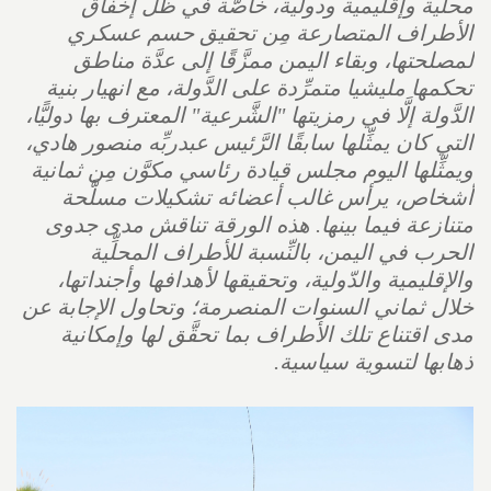
محلِّية وإقليمية ودولية، خاصَّة في ظلِّ إخفاق
الأطراف المتصارعة مِن تحقيق حسم عسكري
لمصلحتها، وبقاء اليمن ممزَّقًا إلى عدَّة مناطق
تحكمها مليشيا متمرِّدة على الدَّولة، مع انهيار بنية
الدَّولة إلَّا في رمزيتها "الشَّرعية" المعترف بها دوليًّا،
التي كان يمثِّلها سابقًا الرَّئيس عبدربِّه منصور هادي،
ويمثِّلها اليوم مجلس قيادة رئاسي مكوَّن مِن ثمانية
أشخاص، يرأس غالب أعضائه تشكيلات مسلَّحة
متنازعة فيما بينها. هذه الورقة تناقش مدى جدوى
الحرب في اليمن، بالنِّسبة للأطراف المحلِّية
والإقليمية والدّولية، وتحقيقها لأهدافها وأجنداتها،
خلال ثماني السنوات المنصرمة؛ وتحاول الإجابة عن
مدى اقتناع تلك الأطراف بما تحقَّق لها وإمكانية
ذهابها لتسوية سياسية.