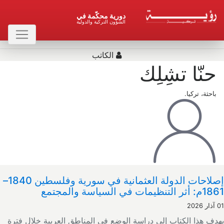
دورية محكّمة في
الشؤون التركية والدولية
الكاتب
حنّا تشِلِك
باحثة، تركيا.
إصلاحات الدولة العثمانية في سورية وفلسطين 1840–
نظيمات في السياسة والمجتمع
ف هذا الكتاب إلى دراسة الوضع في المناطق العربية خلال فترة