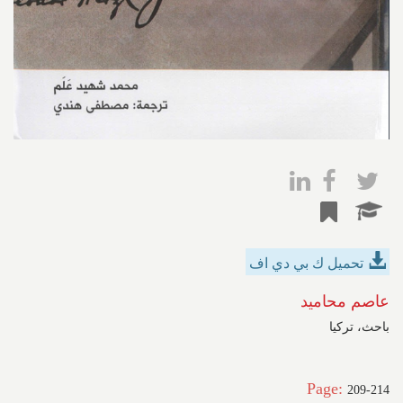
تحميل ك بي دي اف
عاصم محاميد
باحث، تركيا
Page:
209-214