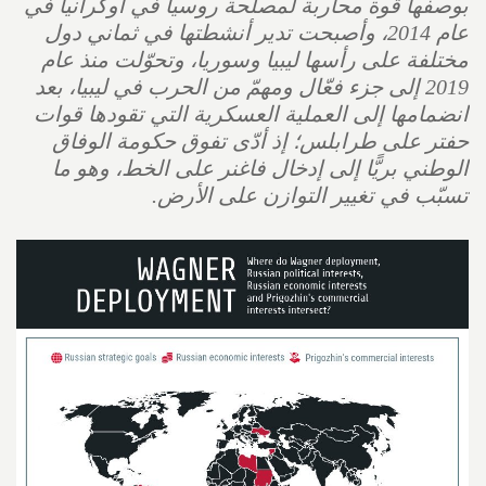
بوصفها قوة محاربة لمصلحة روسيا في أوكرانيا في
عام 2014، وأصبحت تدير أنشطتها في ثماني دول
مختلفة على رأسها ليبيا وسوريا، وتحوّلت منذ عام
2019 إلى جزء فعّال ومهمّ من الحرب في ليبيا، بعد
انضمامها إلى العملية العسكرية التي تقودها قوات
حفتر على طرابلس؛ إذ أدّى تفوق حكومة الوفاق
الوطني بريًّا إلى إدخال فاغنر على الخط، وهو ما
تسبّب في تغيير التوازن على الأرض.