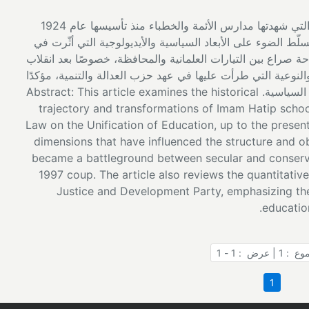
ملخّص: يتناول هذا البحث المسار التاريخي والتحولات التي شهدتها مدارس الأئمة والخطباء منذ تأسيسها عام 1924
سلّط الضوء على الأبعاد السياسية والأيديولوجية التي أثّرت في
صراع بين التيارات العلمانية والمحافظة، خصوصًا بعد انقلاب
الكمّية والنوعية التي طرأت عليها في عهد حزب العدالة والتنمية، مؤكدًا
ضرورة تقييمها وفق أسس تربوية، بعيدًا عن التجاذبات السياسية. Abstract: This article examines the historical
trajectory and transformations of Imam Hatip schoo
Law on the Unification of Education, up to the present 
dimensions that have influenced the structure and o
became a battleground between secular and conservat
1997 coup. The article also reviews the quantitative
Justice and Development Party, emphasizing the
education
 | عرض : 1 - 1
1