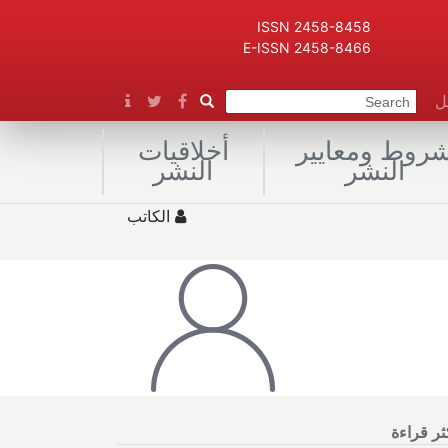
ISSN 2458-8458
E-ISSN 2458-8466
صل
روط ومعايير
أخلاقيات
النشر
النشر
الكاتب
كثر قراءة