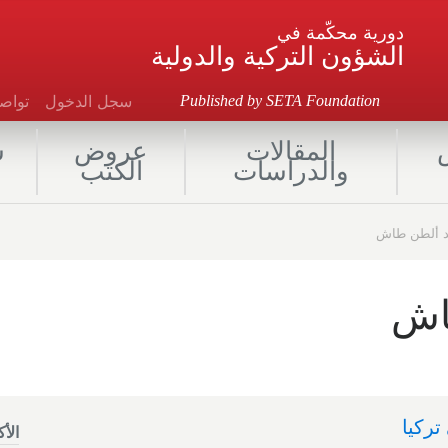
دورية محكّمة في
الشؤون التركية والدولية
سجل الدخول
توا
Published by SETA Foundation
المقالات
عروض
ش
والدراسات
الكتب
د ألطن طاش
اش
تركيا
الأ