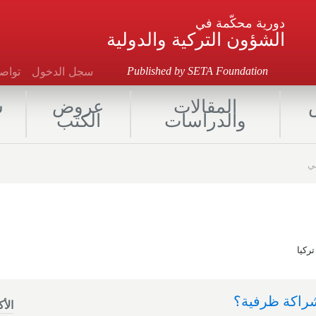
دورية محكّمة في
الشؤون التركية والدولية
سجل الدخول
توا
Published by SETA Foundation
المقالات
عروض
ش
والدراسات
الكتب
ي
ركيا
شراكة ظرفية؟
الأ