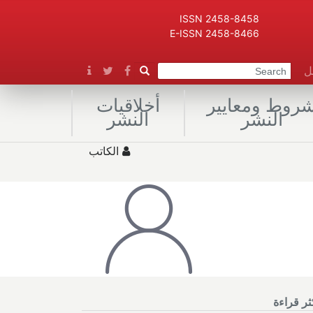
ISSN 2458-8458
E-ISSN 2458-8466
صل
روط ومعايير
أخلاقيات
النشر
النشر
الكاتب
كثر قراءة