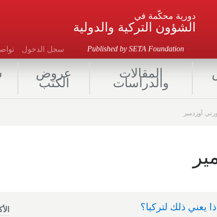
دورية محكّمة في
الشؤون التركية والدولية
سجل الدخول
توا
Published by SETA Foundation
المقالات
عروض
ش
والدراسات
الكتب
رتي أوزدمير
ير
ا يعني ذلك لتركيا؟
الأ