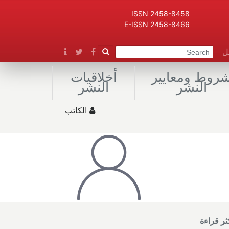
ISSN 2458-8458
E-ISSN 2458-8466
صل
روط ومعايير
أخلاقيات
النشر
النشر
الكاتب
كثر قراءة