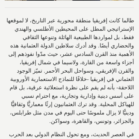
طالما كانت إفريقيا منطقة محورية عبر التاريخ، لا لموقعها
الإستراتيجي المطل على المحيطين الأطلسي والهندي
فقط، بل لمواردها الطبيعية الهائلة وتنوعها الثقافي
والحضاري أيضًا. وقد أدرك سلاطين الدولة العثمانية هذه
الأهمية منذ القرن السادس عشر، حيث مدّوا نفوذهم إلى
أجزاء واسعة من القارة، ولاسيما في شمال إفريقيا،
والقرن الإفريقي، وسواحل البحر الأحمر. تميّز الوجود
العثماني في إفريقيا -خلافًا للنماذج الاستعمارية الأوروبية
اللاحقة- بأنه لم يقم على نظرة استعلائية عرقية، بل قام
على أسس دينية وإدارية وتجارية، مع احترام نسبي
للهياكل المحلية. وقد ترك العثمانيون إرثًا معماريًّا وثقافيًّا
ودينيًّا لا يزال ملموسًا حتى اليوم في مدن مثل طرابلس،
والجزائر، وتونس، والقاهرة، وسواكن.
في العصر الحديث، ومع تحول النظام الدولي بعد الحرب