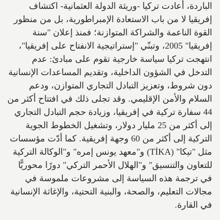
الباردة، أعادت تركيا -وريثة الدولة العثمانية- اكتشاف
إفريقيا لا من باب الاستعادة الإمبراطورية، بل من منظور
القوة الناعمة والشراكة المتوازنة؛ فمنذ إعلان "سنة
إفريقيا" 2005، وتبنّي "إستراتيجية الانفتاح على إفريقيا"،
انتهجت تركيا سياسة خارجية تقوم على مبادئ: عدم
التدخل في الشؤون الداخلية، وتقديم المساعدات الإنسانية
دون شروط، وتعزيز التبادل التجاري المتوازن، ودعم
السلام والأمن الإقليمي. وقد تجلى ذلك في افتتاح أكثر من
44 سفارة تركية في إفريقيا، وزيادة حجم التبادل التجاري
إلى أكثر من 25 مليار دولار، وتشغيل الخطوط الجوية
التركية إلى أكثر من 60 وجهة إفريقية. كما أدّت مؤسسات
مثل "تيكا" (TİKA) و"معهد يونس إمره" و"الوكالة التركية
للتعاون والتنسيق" و"الهلال الأحمر التركي" دورًا محوريًّا
في ترجمة هذه السياسة إلى مشروعات ملموسة في
مجالات التعليم، والصحة، والبنية التحتية، والإغاثة الإنسانية
في القارة.