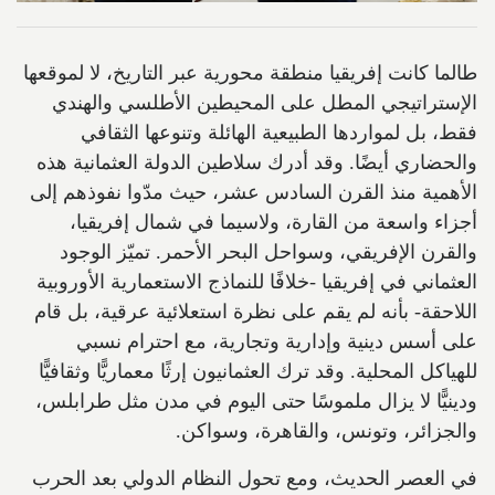
طالما كانت إفريقيا منطقة محورية عبر التاريخ، لا لموقعها
الإستراتيجي المطل على المحيطين الأطلسي والهندي
فقط، بل لمواردها الطبيعية الهائلة وتنوعها الثقافي
والحضاري أيضًا. وقد أدرك سلاطين الدولة العثمانية هذه
الأهمية منذ القرن السادس عشر، حيث مدّوا نفوذهم إلى
أجزاء واسعة من القارة، ولاسيما في شمال إفريقيا،
والقرن الإفريقي، وسواحل البحر الأحمر. تميّز الوجود
العثماني في إفريقيا -خلافًا للنماذج الاستعمارية الأوروبية
اللاحقة- بأنه لم يقم على نظرة استعلائية عرقية، بل قام
على أسس دينية وإدارية وتجارية، مع احترام نسبي
للهياكل المحلية. وقد ترك العثمانيون إرثًا معماريًّا وثقافيًّا
ودينيًّا لا يزال ملموسًا حتى اليوم في مدن مثل طرابلس،
والجزائر، وتونس، والقاهرة، وسواكن.
في العصر الحديث، ومع تحول النظام الدولي بعد الحرب