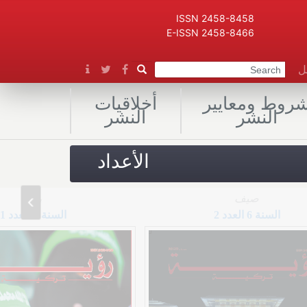
ISSN 2458-8458
E-ISSN 2458-8466
صل
روط ومعايير
أخلاقيات
النشر
النشر
الأعداد
صيف
ربيع
السنة 6 العدد 2
السنة 6 العدد 1