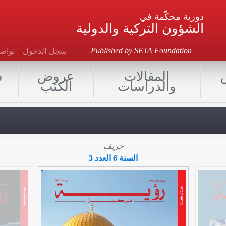
دورية محكّمة في
الشؤون التركية والدولية
سجل الدخول
توا
Published by SETA Foundation
المقالات
عروض
ش
والدراسات
الكتب
خريف
السنة 6 العدد 3