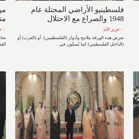
فلسطينيو الأراضي المحتلة عام
من
1948 والصراع مع الاحتلال
متف
- عزيز كايد
- ح
تعرض هذه الورقة ملامح وأدوار (الفلسطينين)، أو (العرب) أو
تحاو
(الداخل الفلسطيني) كما يُسمَّون في...
القض