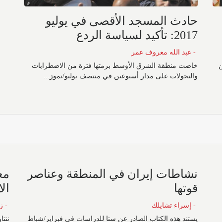
حادث المسجد الأقصى في يوليو
2017: تأكيد لسياسة الردع
- عبد الله معروف عمر
ن
خاضت منطقة الشرق الأوسط برمتها فترة من الاضطرابات
والتحولات على مدار أسبوعين في منتصف يوليو/تموز...
نشاطات إيران في المنطقة وعناصر
مع
قوتها
ال
- إسراء تشايلك
- ز
يستند هذه الكتاب الصادر عن ستا للدراسات في فبراير/شباط
ننتا