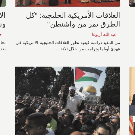
العلاقات الأمريكية الخليجية: "كل
ال
الطرق تمر من واشنطن"
ونت
- عبد الله أربوغا
- ح
من المفيد دراسة كيفية تطور العلاقات الخليجية-الامريكية في
تحاو
عهديّ أوباما وترامب من خلال ثلاثة...
بعد