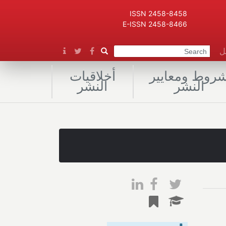
ISSN 2458-8458
E-ISSN 2458-8466
صل
روط ومعايير
أخلاقيات
النشر
النشر