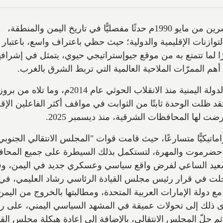
مثّل إعلان قيام الوحدة اليمنية في الثاني والعشرين من مايو 1990م حدثًا مفصليًّا في تاريخ اليمن والمنطقة،
وازنات الإقليمية والدولية؛ حيث حظي باعتراف واسع، باعتبار 
ًا لما تتمتع به من موقع جيوإستراتيجي حيوي، يتمثل في إشرافه
م الممرّات الملاحية العالمية التي تربط الشرق بالغرب.
وعلى الرغم من التصدعات التي أصابت بنيان الدولة اليمنية منذ الانقلاب الحوثي عام 2014م، وما تلاه من بر
ظلت الوحدة ثابتًا من الثوابت في مواقف أكثر الفاعلين الإقل
ضت لها المحافظات الشرقية، منذ ديسمبر 2025.
اماتيكيًّا متسارعًا، حيث قامت قوات "المجلس الانتقالي الجنوبي
ي حضرموت والمهرة، لتستكمل بذلك السيطرة على جميع المحا
تصعيد الساعي لفرض واقع سياسي وعسكري جديد في اليمن، وق
 تجلت في قرار رئيس مجلس القيادة الرئاسي رشاد العليمي، في
المشترك مع دولة الإمارات العربية المتحدة، ومطالبتها بالخروج من اليمن
أدى ذلك إلى تحولات عميقة في المشهد السياسي اليمني، على ر
 حلّ المجلس الانتقالي، بالإضافة إلى إعادة هيكلة مجلس القي