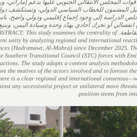
 سيطرة قوات المجلس الانتقالي الجنوبي عليها بدعم إماراتي، و
تحليل المضمون للخطاب السياسي الدولي، وتستكشف دوا
لص الدراسة إلى وجود إجماع إقليمي ودولي واضح، باست
فصالي أو تحرك أحادي يهدّد وحدة وسيادة اليمن، وينبع
الموقف من مخاوف أمنية وإستراتيجية متقاطعة. RACT: This study examines the centrality of
ni unity by analyzing regional and international reacti
nces (Hadramawt, Al-Mahra) since December 2025. These
he Southern Transitional Council (STC) forces with Emi
eactions. The study adopts a content analysis methodolog
ore the motives of the actors involved and to foresee the
here is a clear regional and international consensus—w
inst any secessionist project or unilateral move threat
position stems from int