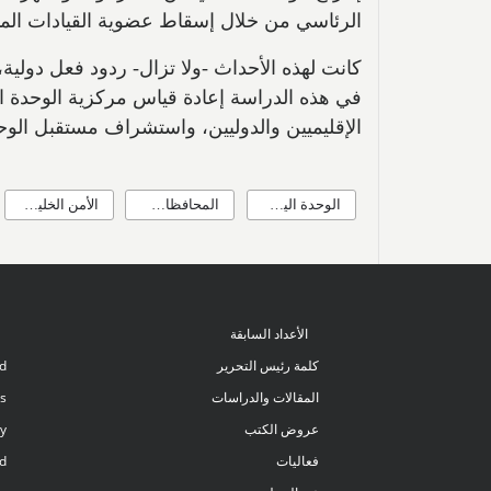
الرئاسي من خلال إسقاط عضوية القيادات المتو
كانت لهذه الأحداث -ولا تزال- ردود فعل دولية،
في هذه الدراسة إعادة قياس مركزية الوحدة ا
الإقليميين والدوليين، واستشراف مستقبل الو
الوحدة اليمنية
المحافظات الشرقية
الأمن الخليجي
الأعداد السابقة
كلمة رئيس التحرير
rd
المقالات والدراسات
rs
عروض الكتب
cy
فعاليات
nd