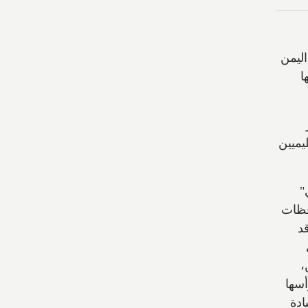
اليمن
ا
وز
يميين
"
فظات
د
،
أسها
ادة