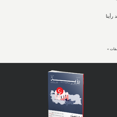
رأينا
قات »