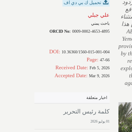
ردود
تحميل ك بي دي اف
فع
علي جبلي
ثناء
 هذا
باحث يمني
ABST
ORCID No:
0009-0002-4653-4895
Yeme
provi
DOI:
10.36360/1560-015-001-004
by t
Page:
r
47-66
Received Date:
expl
Feb 5, 2026
t
Accepted Date:
Mar 9, 2026
aga
اخبار متعلقة
كلمة رئيس التحرير
01 يوليو 2026